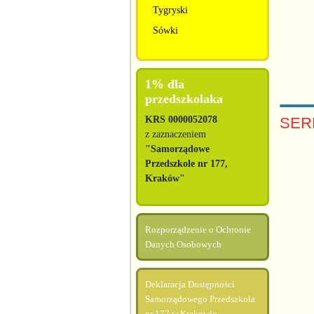
Tygryski
Sówki
1% dla
przedszkolaka
SER
KRS 0000052078
z zaznaczeniem
"Samorządowe
Przedszkole nr 177,
Kraków"
Rozporządzenie o Ochronie
Danych Osobowych
Deklaracja Dostępności
Samorządowego Przedszkola
nr 177 w Krakowie