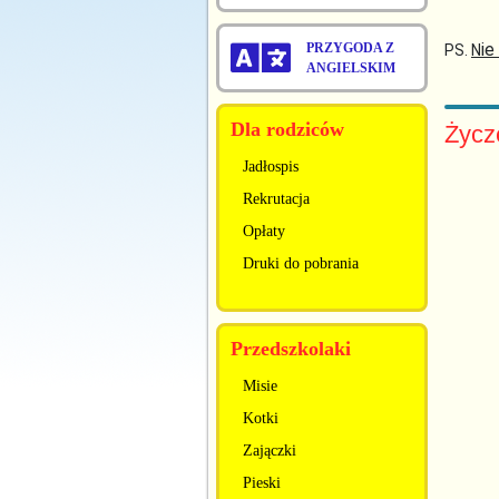
ie
PRZYGODA Z
PS.
N
ANGIELSKIM
Dla rodziców
Życz
Jadłospis
Rekrutacja
Opłaty
Druki do pobrania
Przedszkolaki
Misie
Kotki
Zajączki
Pieski