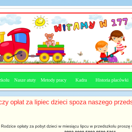
zkolu
Nasze atuty
Metody pracy
Kadra
Historia placówki
czy opłat za lipiec dzieci spoza naszego przed
Rodzice opłaty za pobyt dzieci w miesiącu lipcu w przedszkolu proszę