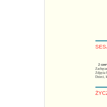
SES
2 czer
Zachęcam
Zdjęcia 
Dzieci, 
ŻYC