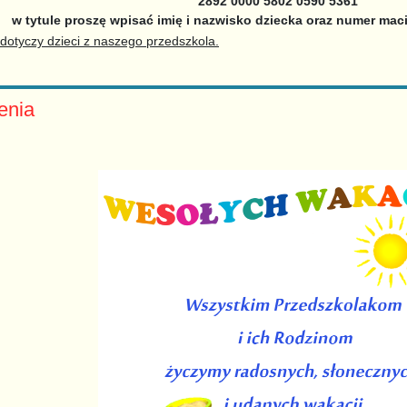
2892 0000 5802 0590 5361
w tytule proszę wpisać imię i nazwisko dziecka oraz numer mac
dotyczy dzieci z naszego przedszkola.
enia