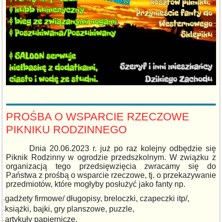
PROŚBA O WSPARCIE RZECZOWE
PIKNIKU RODZINNEGO
Dnia 20.06.2023 r. już po raz kolejny odbędzie się
Piknik Rodzinny w ogrodzie przedszkolnym. W związku z
organizacją tego przedsięwzięcia zwracamy się do
Państwa z prośbą o wsparcie rzeczowe, tj. o przekazywanie
przedmiotów, które mogłyby posłużyć jako fanty np.
gadżety
firmowe/ długopisy, breloczki, czapeczki itp/,
-
książki, bajki,
gry
planszowe, puzzle,
-
artykuły papiernicze,
-