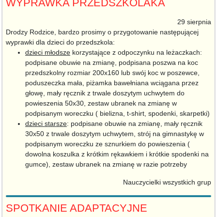
WYPRAWKA PRZEDSZKOLAKA
29 sierpnia
Drodzy Rodzice, bardzo prosimy o przygotowanie następującej
wyprawki dla dzieci do przedszkola:
dzieci młodsze
korzystające z odpoczynku na leżaczkach:
podpisane obuwie na zmianę, podpisana poszwa na koc
przedszkolny rozmiar 200x160 lub swój koc w poszewce,
poduszeczka mała, piżamka bawełniana wciągana przez
głowę, mały ręcznik z trwale doszytym uchwytem do
powieszenia 50x30, zestaw ubranek na zmianę w
podpisanym woreczku ( bielizna, t-shirt, spodenki, skarpetki)
dzieci starsze
: podpisane obuwie na zmianę, mały ręcznik
30x50 z trwale doszytym uchwytem, strój na gimnastykę w
podpisanym woreczku ze sznurkiem do powieszenia (
dowolna koszulka z krótkim rękawkiem i krótkie spodenki na
gumce), zestaw ubranek na zmianę w razie potrzeby
Nauczycielki wszystkich grup
SPOTKANIE ADAPTACYJNE